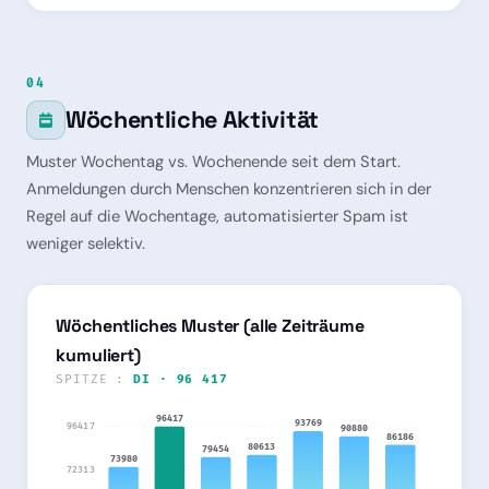
04
Wöchentliche Aktivität
Muster Wochentag vs. Wochenende seit dem Start.
Anmeldungen durch Menschen konzentrieren sich in der
Regel auf die Wochentage, automatisierter Spam ist
weniger selektiv.
Wöchentliches Muster (alle Zeiträume
kumuliert)
SPITZE :
DI · 96 417
96417
93769
96417
90880
86186
80613
79454
73980
72313