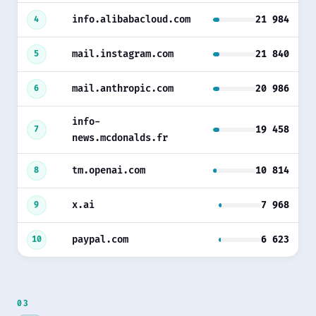
info.alibabacloud.com
21 984
4
mail.instagram.com
21 840
5
mail.anthropic.com
20 986
6
info-
19 458
7
news.mcdonalds.fr
tm.openai.com
10 814
8
x.ai
7 968
9
paypal.com
6 623
10
03