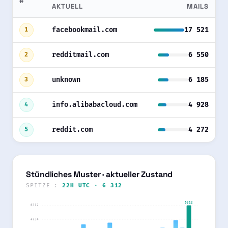
#
AKTUELL
MAILS
facebookmail.com
17 521
1
redditmail.com
6 550
2
unknown
6 185
3
info.alibabacloud.com
4 928
4
reddit.com
4 272
5
Stündliches Muster · aktueller Zustand
SPITZE :
22H UTC · 6 312
6312
6312
4734