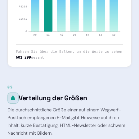
48208
24104
0
Mo
Di
Mi
Do
Fr
Sa
So
Fahren Sie über die Balken, um die Werte zu sehen
601 299
gesamt
05
Verteilung der Größen
Die durchschnittliche Größe einer auf einem Wegwerf-
Postfach empfangenen E-Mail gibt Hinweise auf ihren
Inhalt: kurze Bestätigung, HTML-Newsletter oder schwere
Nachricht mit Bildern.