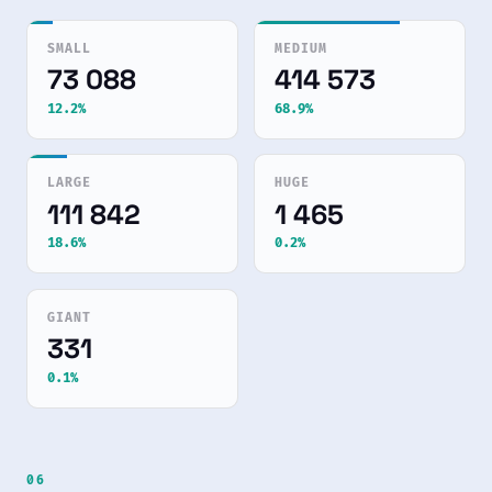
SMALL
MEDIUM
73 088
414 573
12.2%
68.9%
LARGE
HUGE
111 842
1 465
18.6%
0.2%
GIANT
331
0.1%
06