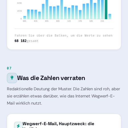
3156
1578
0
00h
03h
06h
09h
12h
15h
18h
21h
Fahren Sie über die Balken, um die Werte zu sehen
68 182
gesamt
07
Was die Zahlen verraten
Redaktionelle Deutung der Muster. Die Zahlen sind roh, aber
sie erzählen etwas darüber, wie das Internet Wegwerf-E-
Mail wirklich nutzt.
Wegwerf-E-Mail, Hauptzweck: die