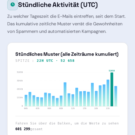
Stündliche Aktivität (UTC)
Zu welcher Tageszeit die E-Mails eintreffen, seit dem Start.
Das kumulative zeitliche Muster verrät die Gewohnheiten
von Spammern und automatisierten Kampagnen.
Stündliches Muster (alle Zeiträume kumuliert)
SPITZE :
22H UTC · 52 658
52658
52658
39494
26329
13164
0
00h
03h
06h
09h
12h
15h
18h
21h
Fahren Sie über die Balken, um die Werte zu sehen
601 299
gesamt