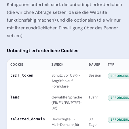
Kategorien unterteilt sind: die unbedingt erforderlichen
(die wir ohne Abfrage setzen, da sie die Website
funktionsfähig machen) und die optionalen (die wir nur
mit Ihrer ausdrücklichen Einwilligung über das Banner
setzen).
Unbedingt erforderliche Cookies
COOKIE
ZWECK
DAUER
TYP
csrf_token
Schutz vor CSRF-
Session
ERFORDERL
Angriffen auf
Formulare
lang
Gewählte Sprache
1 Jahr
ERFORDERL
(FR/EN/ES/PT/PT-
BR)
selected_domain
Bevorzugte E-
30
ERFORDERL
Mail-Domain (für
Tage