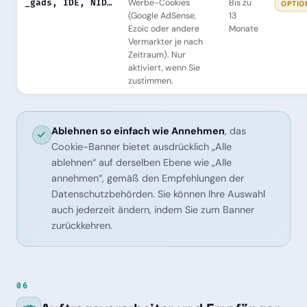
_gads, IDE, NID…
Werbe-Cookies
Bis zu
OPTIO
(Google AdSense,
13
Ezoic oder andere
Monate
Vermarkter je nach
Zeitraum). Nur
aktiviert, wenn Sie
zustimmen.
Ablehnen so einfach wie Annehmen
, das
Cookie-Banner bietet ausdrücklich „Alle
ablehnen“ auf derselben Ebene wie „Alle
annehmen“, gemäß den Empfehlungen der
Datenschutzbehörden. Sie können Ihre Auswahl
auch jederzeit ändern, indem Sie zum Banner
zurückkehren.
06