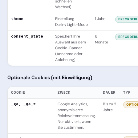
schnellen
Wechsel)
theme
Einstellung
1 Jahr
ERFORDERL
Dark-/Light-Mode
consent_state
Speichert Ihre
6
ERFORDERL
Auswahl aus dem
Monate
Cookie-Banner
(Annahme oder
Ablehnung)
Optionale Cookies (mit Einwilligung)
COOKIE
ZWECK
DAUER
TYP
_ga, _ga_*
Google Analytics,
Bis zu 2
OPTIO
anonymisierte
Jahre
Reichweitenmessung.
Nur aktiviert, wenn
Sie zustimmen.