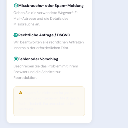
Missbrauchs- oder Spam-Meldung
Geben Sie die verwendete Wegwerf-E-
Mail-Adresse und die Details des
Missbrauchs an.
Rechtliche Anfrage / DSGVO
Wir beantworten alle rechtlichen Anfragen
innerhalb der erforderlichen Frist.
Fehler oder Vorschlag
Beschreiben Sie das Problem mit Ihrem
Browser und die Schritte zur
Reproduktion.
Zögern Sie nicht, uns für jedes
Anliegen zu kontaktieren: Missbrauch,
Recht, Technik, Partnerschaft oder
Werbung.