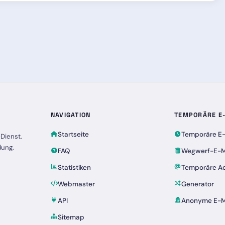
NAVIGATION
TEMPORÄRE E
Startseite
Temporäre E-
Dienst.
dung.
FAQ
Wegwerf-E-M
Statistiken
Temporäre A
Webmaster
Generator
API
Anonyme E-M
Sitemap