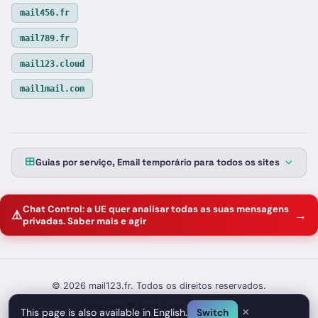
mail456.fr
mail789.fr
mail123.cloud
mail1mail.com
Guias por serviço, Email temporário para todos os sites
Chat Control: a UE quer analisar todas as suas mensagens
⚠️
→
privadas. Saber mais e agir
© 2026 mail123.fr. Todos os direitos reservados.
Feito com ❤️ para a sua privacidade
×
This page is also available in English.
Switch