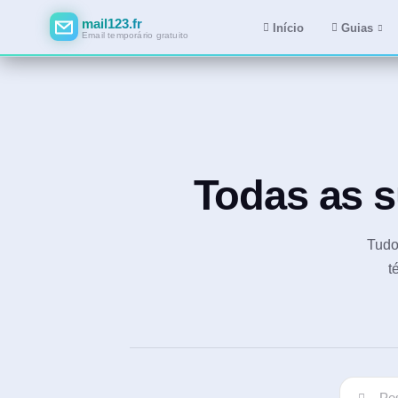
mail123.fr
Início
Guias
Email temporário gratuito
Todas as 
Tudo 
t