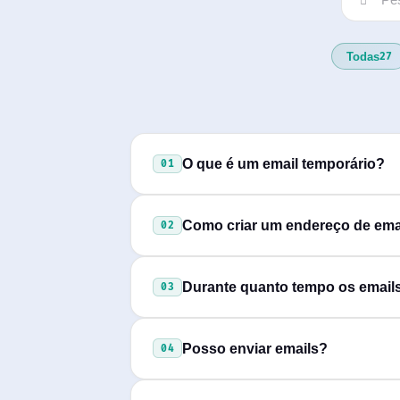
Todas
27
O que é um email temporário?
01
Um email temporário é um endereço
Como criar um endereço de ema
02
downloads, ou qualquer situação e
É imediato: escolha um username (
Durante quanto tempo os email
03
passe.
Os emails são guardados
7 dias
e 
Posso enviar emails?
04
Não, o serviço é
apenas de recep