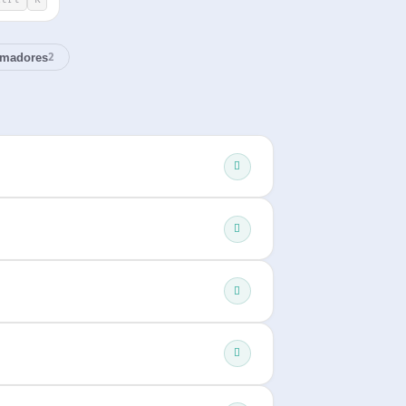
amadores
2
o real. Perfeito para registos,
ha caixa
. Sem registo, sem palavra-
#q01
#q02
#q03
ncebido para receber emails de confirmação,