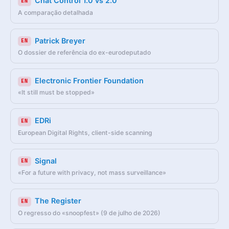
Chat Control 1.0 vs 2.0
EN
A comparação detalhada
Patrick Breyer
EN
O dossier de referência do ex-eurodeputado
Electronic Frontier Foundation
EN
«It still must be stopped»
EDRi
EN
European Digital Rights, client-side scanning
Signal
EN
«For a future with privacy, not mass surveillance»
The Register
EN
O regresso do «snoopfest» (9 de julho de 2026)