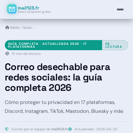
mail123.fr
Email temporal gratis
Inicio
Guías
GUÍA COMPLETA · ACTUALIZADA 2026 · 17
DE
PLATAFORMAS
LECTURA
15 min de lectura
Correo desechable para
redes sociales: la guía
completa 2026
Cómo proteger tu privacidad en 17 plataformas,
Discord, Instagram, TikTok, Mastodon, Bluesky y más
Escrito por el equipo de
mail123.fr
Actualizado : 2026-05-20