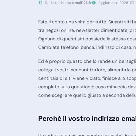
Redatto dal team
mail123.fr
Aggiornato : 2026-07
Fate il conto una volta per tutte. Quanti siti 
tra negozi online, newsletter dimenticate, pr
Ognuno di questi siti possiede la stessa cos
Cambiate telefono, banca, indirizzo di casa, 
Ed è proprio questo che lo rende un bersaglio
collega i vostri account tra loro, alimenta la p
centinaia di siti viene violato, finisce allo s
completo sulla questione: cosa minaccia davve
come scegliere quello giusto a seconda dell'u
Perché il vostro indirizzo ema
Un indirizzo email non sembra granché. Eppure