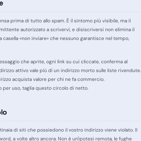
e
sa prima di tutto allo spam. È il sintomo più visibile, ma il
tente autorizzato a scrivervi, e disiscriversi non elimina il
na casella «non inviare» che nessuno garantisce nel tempo,
ssaggio che aprite, ogni link su cui cliccate, conferma al
ndirizzo attivo vale più di un indirizzo morto sulle liste rivendute.
indirizzo acquista valore per chi ne fa commercio.
 per uso, taglia questo circolo di netto.
olo
aia di siti che possiedono il vostro indirizzo viene violato. Il
sword, a volte altro ancora. Non è un'ipotesi remota, le fughe