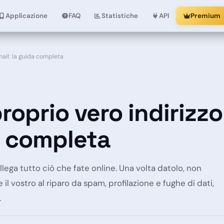
Applicazione
FAQ
Statistiche
API
Premium
mail: la guida completa
roprio vero indirizzo
a completa
ollega tutto ciò che fate online. Una volta datolo, non
l vostro al riparo da spam, profilazione e fughe di dati,
.