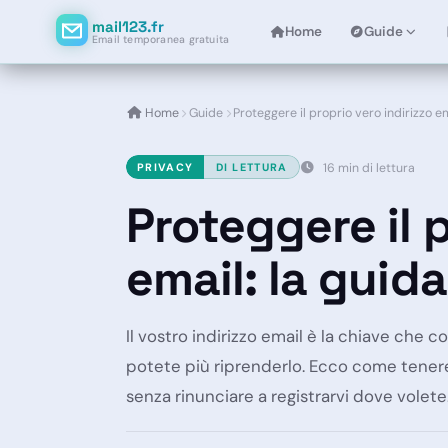
mail123.fr
Home
Guide
Email temporanea gratuita
Home
Guide
Proteggere il proprio vero indirizzo e
PRIVACY
DI LETTURA
16 min di lettura
Proteggere il p
email: la guid
Il vostro indirizzo email è la chiave che c
potete più riprenderlo. Ecco come tenere i
senza rinunciare a registrarvi dove volete