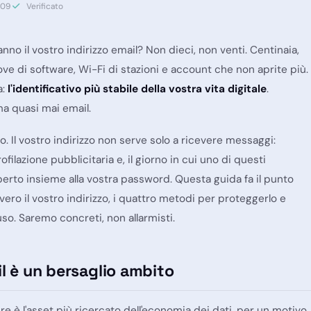
-09
Verificato
hanno il vostro indirizzo email? Non dieci, non venti. Centinaia,
ove di software, Wi-Fi di stazioni e account che non aprite più.
a:
l'identificativo più stabile della vostra vita digitale
.
ma quasi mai email.
. Il vostro indirizzo non serve solo a ricevere messaggi:
rofilazione pubblicitaria e, il giorno in cui uno di questi
coperto insieme alla vostra password. Questa guida fa il punto
ro il vostro indirizzo, i quattro metodi per proteggerlo e
so. Saremo concreti, non allarmisti.
il è un bersaglio ambito
 è l'asset più ricercato dell'economia dei dati, per un motivo