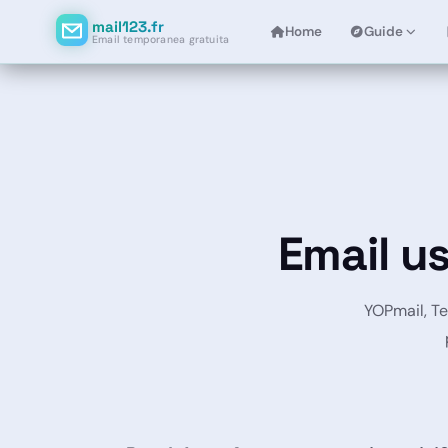
mail123.fr
Home
Guide
Email temporanea gratuita
Email us
YOPmail, Te