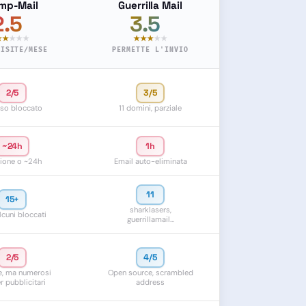
mp-Mail
Guerrilla Mail
2.5
3.5
/5
/5
★★
★★★
★★★
★★
VISITE/MESE
PERMETTE L'INVIO
2/5
3/5
so bloccato
11 domini, parziale
~24h
1h
ione o ~24h
Email auto-eliminata
11
15+
sharklasers,
alcuni bloccati
guerrillamail…
2/5
4/5
e, ma numerosi
Open source, scrambled
r pubblicitari
address