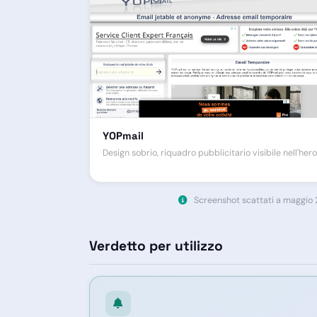
YOPmail
Design sobrio, riquadro pubblicitario visibile nell'hero
Screenshot scattati a maggio 20
Verdetto per utilizzo