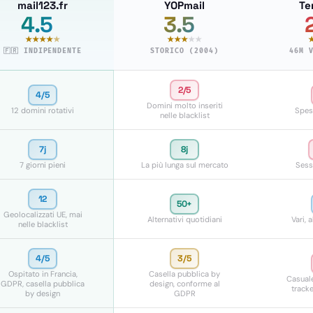
mail123.fr
YOPmail
Te
4.5
3.5
/5
/5
★★★★
★
★★★
★★
🇫🇷 INDIPENDENTE
STORICO (2004)
46M 
2/5
4/5
Domini molto inseriti
12 domini rotativi
Spes
nelle blacklist
7j
8j
7 giorni pieni
La più lunga sul mercato
Sess
12
50+
Geolocalizzati UE, mai
Alternativi quotidiani
Vari, 
nelle blacklist
4/5
3/5
Ospitato in Francia,
Casella pubblica by
Casual
GDPR, casella pubblica
design, conforme al
tracke
by design
GDPR