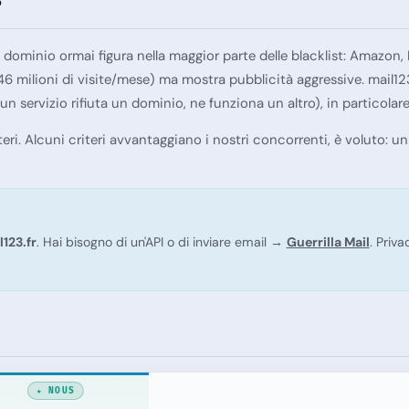
?
uo dominio ormai figura nella maggior parte delle blacklist: Amazo
 (46 milioni di visite/mese) ma mostra pubblicità aggressive. mail12
un servizio rifiuta un dominio, ne funziona un altro), in particolare 
ri. Alcuni criteri avvantaggiano i nostri concorrenti, è voluto: u
l123.fr
. Hai bisogno di un'API o di inviare email →
Guerrilla Mail
. Priv