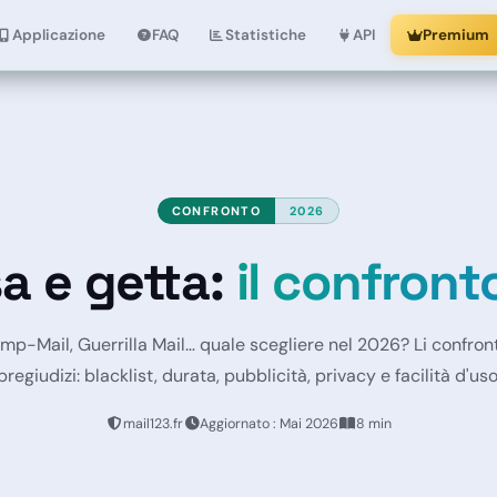
Applicazione
FAQ
Statistiche
API
Premium
CONFRONTO
2026
a e getta:
il confront
mp-Mail, Guerrilla Mail… quale scegliere nel 2026? Li confro
pregiudizi: blacklist, durata, pubblicità, privacy e facilità d'uso
mail123.fr
Aggiornato : Mai 2026
8 min