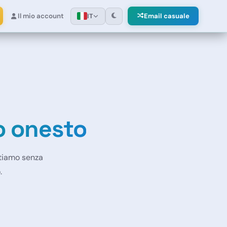
Il mio account
Email casuale
IT
o onesto
ntiamo senza
.