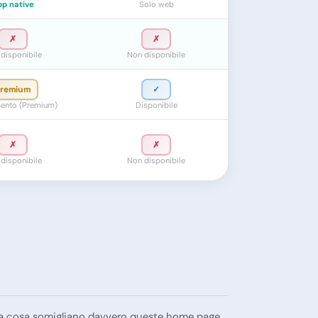
p native
Solo web
✗
✗
disponibile
Non disponibile
remium
✓
ento (Premium)
Disponibile
✗
✗
disponibile
Non disponibile
 a cosa somigliano davvero queste home page,