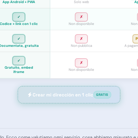
App Android + PWA
Solo web
Ap
✓
✗
Codice + link con 1 clic
Non disponibile
Non 
✓
✗
P
Documentata, gratuita
Non pubblica
A pagam
✓
✗
Gratuito, embed
Non disponibile
Non 
iframe
Crear mi dirección en 1 clic
GRATIS
llo. Ecco come valutiamo ogni servizio, cosa abbiamo misurato e