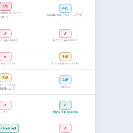
1/5
4/5
zione: 4+ zone
Moderate (PDF + video)
visibili
✗
✗
disponibile
Non disponibile
±
3/5
rzialmente
Generalmente OK
3/5
4/5
lento (script
Veloce
bblicitari)
✗
✓
No
Invio + risposta
S+Android
✗