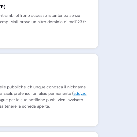
TP)
Entrambi offrono accesso istantaneo senza
 Temp-Mail, prova un altro dominio di mail123.fr.
elle pubbliche, chiunque conosca il nickname
sibili, preferisci un alias permanente (
addy.io
,
tingue per le sue notifiche push: vieni avvisato
za tenere la scheda aperta.