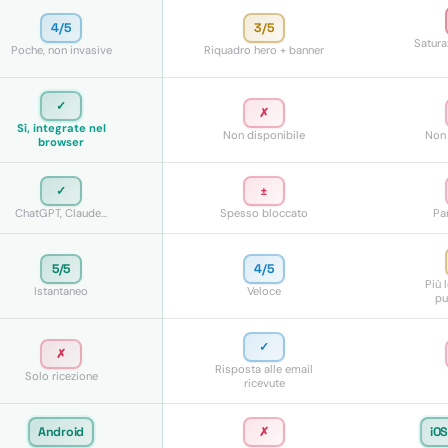
4/5
3/5
Satura
Poche, non invasive
Riquadro hero + banner
✓
✗
Sì, integrate nel
Non disponibile
Non 
browser
✓
±
ChatGPT, Claude…
Spesso bloccato
Pa
5/5
4/5
Più 
Istantaneo
Veloce
pu
✓
✗
Risposta alle email
Solo ricezione
ricevute
Android
✗
iO