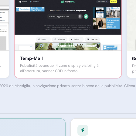
Temp-Mail
G
Pubblicità ovunque: 4 zone display visibili già
.
De
all'apertura, banner CBD in fondo.
pr
26 da Marsiglia, in navigazione privata, senza blocco della pubblicità. Clicca pe