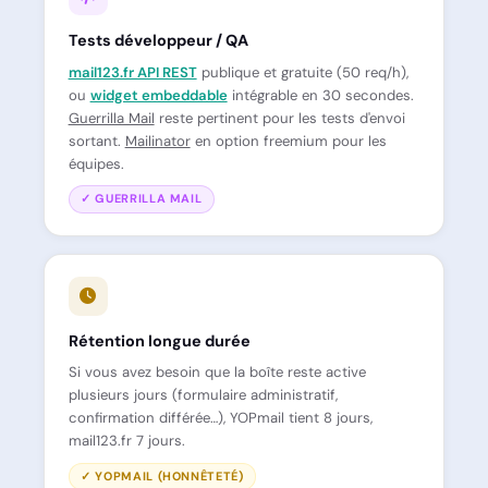
Tests développeur / QA
mail123.fr API REST
publique et gratuite (50 req/h),
ou
widget embeddable
intégrable en 30 secondes.
Guerrilla Mail
reste pertinent pour les tests d'envoi
sortant.
Mailinator
en option freemium pour les
équipes.
✓ GUERRILLA MAIL
Rétention longue durée
Si vous avez besoin que la boîte reste active
plusieurs jours (formulaire administratif,
confirmation différée…), YOPmail tient 8 jours,
mail123.fr 7 jours.
✓ YOPMAIL (HONNÊTETÉ)