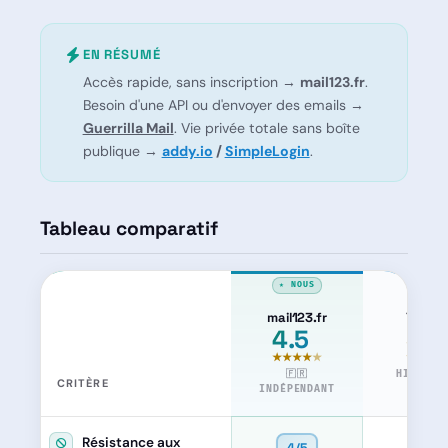
EN RÉSUMÉ
Accès rapide, sans inscription →
mail123.fr
.
Besoin d'une API ou d'envoyer des emails →
Guerrilla Mail
. Vie privée totale sans boîte
publique →
addy.io
/
SimpleLogin
.
Tableau comparatif
mail123.fr
YOPma
4.5
3.5
/5
/
★★★★
★
★★★
★
🇫🇷
HISTORI
CRITÈRE
INDÉPENDANT
(2004
2/5
Résistance aux
4/5