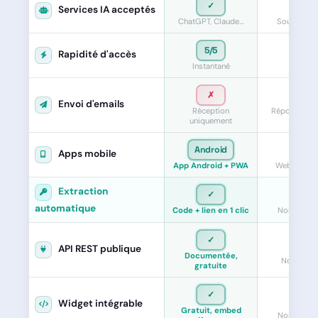
✓
±
Services IA acceptés
ChatGPT, Claude…
Souvent bl
5/5
4/5
Rapidité d'accès
Instantané
Rapid
✗
✓
Envoi d'emails
Réception
Réponse aux
uniquement
reçus
Android
✗
Apps mobile
App Android + PWA
Web uniqu
Extraction
✓
✗
automatique
Code + lien en 1 clic
Non dispon
✓
✗
API REST publique
Documentée,
Non publi
gratuite
✓
✗
Widget intégrable
Gratuit, embed
Non dispon