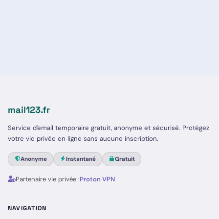
polling automatique toutes les 8 secondes.
et la réponse depuis une adresse temporaire.
YOPmail permet uniquement de répondre à un
email reçu. Pour recevoir et consulter vos
messages en toute sécurité, créez votre adresse
jetable gratuitement en un clic.
mail123.fr
Service d'email temporaire gratuit, anonyme et sécurisé. Protégez
votre vie privée en ligne sans aucune inscription.
Anonyme
Instantané
Gratuit
Partenaire vie privée :
Proton VPN
NAVIGATION