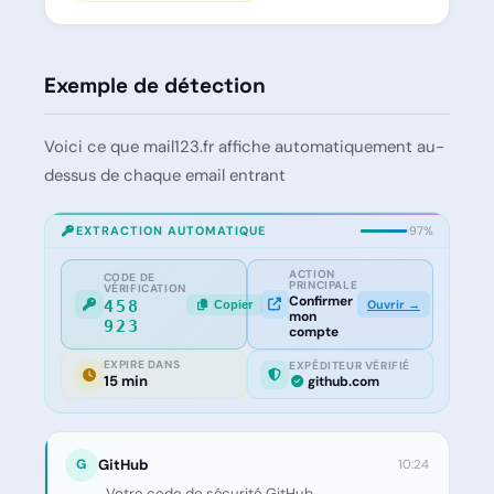
Exemple de détection
Voici ce que mail123.fr affiche automatiquement au-
dessus de chaque email entrant
EXTRACTION AUTOMATIQUE
97%
ACTION
CODE DE
PRINCIPALE
VÉRIFICATION
Confirmer
Ouvrir →
458
Copier
mon
923
compte
EXPIRE DANS
EXPÉDITEUR VÉRIFIÉ
15 min
github.com
G
GitHub
10:24
Votre code de sécurité GitHub